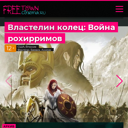
Властелин колец: Война
рохирримов
12
США, Япония
+
Фэнтези, Боевик, Аниме
АРХИВ