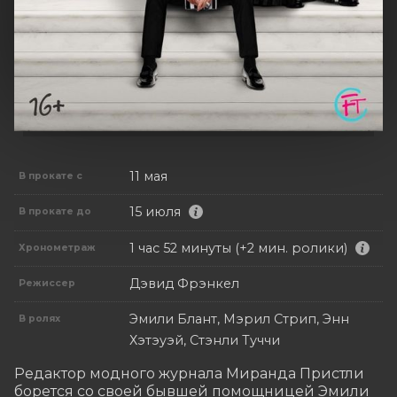
11 мая
В прокате с
15 июля
В прокате до
1 час 52 минуты (+2 мин. ролики)
Хронометраж
Дэвид Фрэнкел
Режиссер
Эмили Блант, Мэрил Стрип, Энн
В ролях
Хэтэуэй, Стэнли Туччи
Редактор модного журнала Миранда Пристли 
борется со своей бывшей помощницей Эмили 