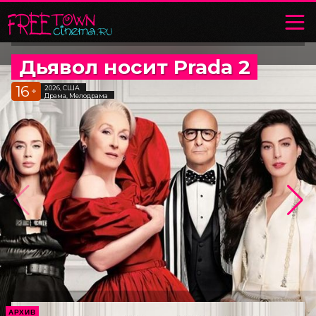
Дьявол носит Prada 2
16
2026, США
+
Драма, Мелодрама
АРХИВ