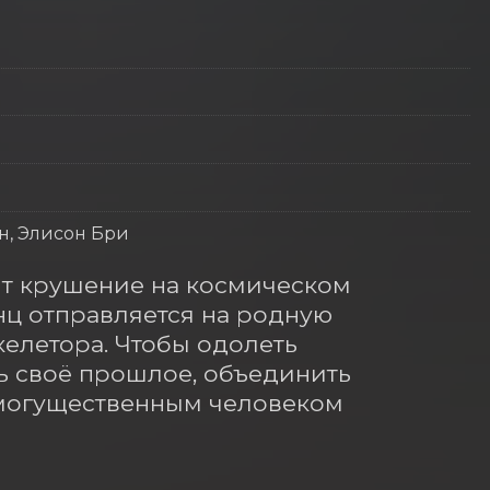
н, Элисон Бри
ит крушение на космическом 
нц отправляется на родную 
келетора. Чтобы одолеть 
ь своё прошлое, объединить 
могущественным человеком 