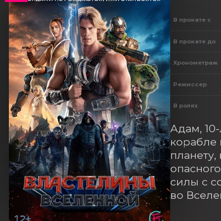
В прокате с
В прокате до
Хронометраж
Режиссер
В ролях
Адам, 10
корабле 
планету,
опасного
силы с с
во Вселе