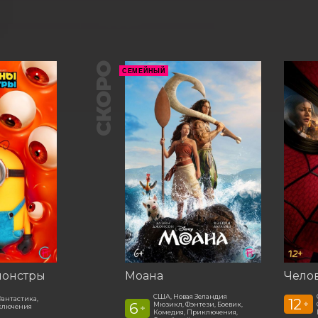
СКОРО
СЕМЕЙНЫЙ
монстры
Моана
США, Новая Зеландия
антастика,
12
+
6
Мюзикл, Фэнтези, Боевик,
ключения
+
Комедия, Приключения,