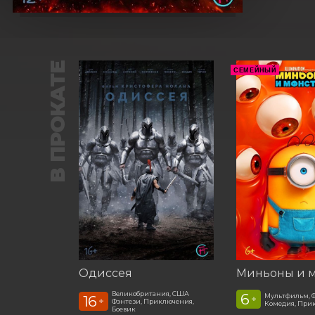
В ПРОКАТЕ
СЕМЕЙНЫЙ
Одиссея
Миньоны и 
Великобритания, США
6
Мультфильм, Ф
16
+
+
Фэнтези, Приключения,
Комедия, При
Боевик