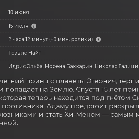
18 июня
15 июля
2 часа 12 минут (+8 мин. ролики)
Трэвис Найт
Идрис Эльба, Морена Баккарин, Николас Галици
-летний принц с планеты Этерния, терп
и попадает на Землю. Спустя 15 лет при
 которая теперь находится под гнётом С
 противника, Адаму предстоит раскрыт
оюзниками и стать Хи-Меном — самым 
нной.