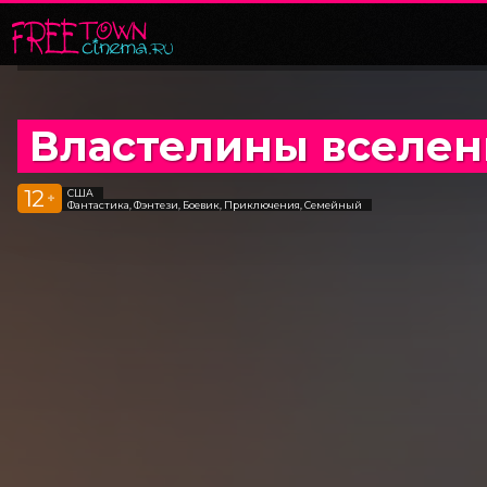
Властелины вселен
12
США
+
Фантастика, Фэнтези, Боевик, Приключения, Семейный