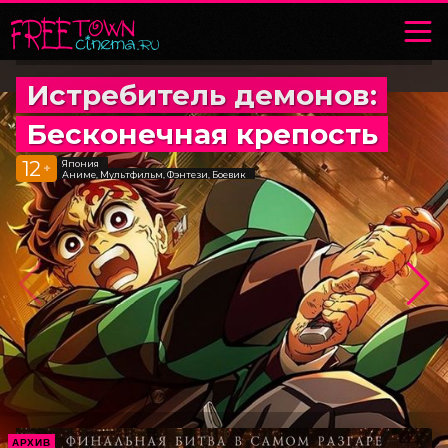
Истребитель демонов:
Бесконечная крепость
12
Япония
+
Аниме, Мультфильм, Фэнтези, Боевик
АРХИВ