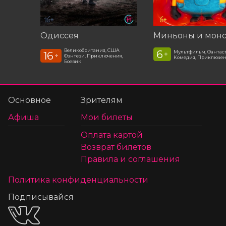
Одиссея
Миньоны и мон
Великобритания, США
6
Мультфильм, Фантас
16
+
+
Фэнтези, Приключения,
Комедия, Приключе
Боевик
Основное
Зрителям
Афиша
Мои билеты
Оплата картой
Возврат билетов
Правила и соглашения
Политика конфиденциальности
Подписывайся