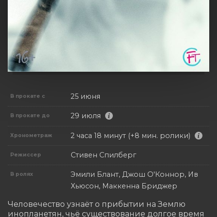
25 июня
В прокате с
29 июля
В прокате до
2 часа 18 минут (+8 мин. ролики)
Хронометраж
Стивен Спилберг
Режиссер
Эмили Блант, Джош О'Коннор, Ив
В ролях
Хьюсон, Маккенна Бриджер
Человечество узнаёт о прибытии на Землю 
инопланетян, чьё существование долгое время 