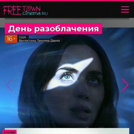
День разоблачения
16
США
+
Фантастика, Триллер, Драма
АРХИВ