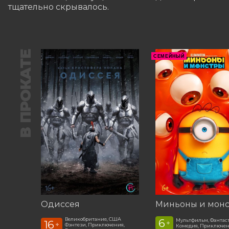
тщательно скрывалось.
В ПРОКАТЕ
СЕМЕЙНЫЙ
Одиссея
Миньоны и мон
Великобритания, США
6
Мультфильм, Фантас
16
+
+
Фэнтези, Приключения,
Комедия, Приключе