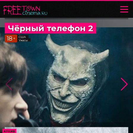
Чёрный телефон 2
18
США
+
Ужасы
АРХИВ