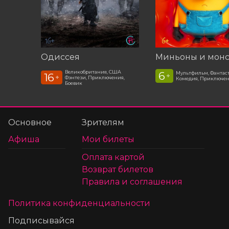
Одиссея
Миньоны и мон
Великобритания, США
6
Мультфильм, Фантас
16
+
+
Фэнтези, Приключения,
Комедия, Приключе
Боевик
Основное
Зрителям
Афиша
Мои билеты
Оплата картой
Возврат билетов
Правила и соглашения
Политика конфиденциальности
Подписывайся