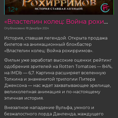
«Властелин колец: Война рохирримов» — билеты в продаже
Опубликовано
18 Декабря 2024
История, ставшая легендой. Открыта продажа
билетов на анимационный блокбастер
«Властелин колец: Война рохирримов».
Фильм уже заработал высокие оценки: рейтинг
одобрения зрителей на Rotten Tomatoes — 84%,
на IMDb — 6,7. Картина расширяет вселенную
Толкина и знаменитой трилогии Питера
Джексона — нас ждет захватывающее зрелище,
великолепная анимация и по-настоящему
эпичная история.
Внезапное нападение Вульфа, умного и
безжалостного лорда Данленда, жаждущего