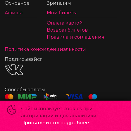
Основное
Зрителям
Афиша
Мои билеты
Оплата картой
Возврат билетов
Правила и соглашения
Политика конфиденциальности
Подписывайся
Способы оплаты
Сайт использует cookies при
©
2022-
2026
авторизации и для аналитики
Powered by
p24.app
Принять
Читать подробнее