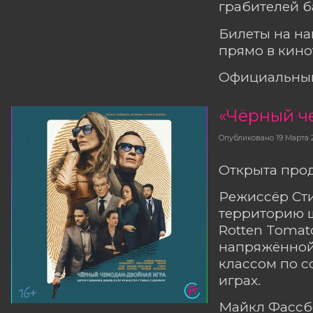
грабителей б
Билеты на н
прямо в кино
Официальный
Опубликовано
19 Марта 
Открыта прод
Режиссёр Сти
территорию ш
Rotten Tomat
напряжённой 
классом по с
играх.
Майкл Фассбе