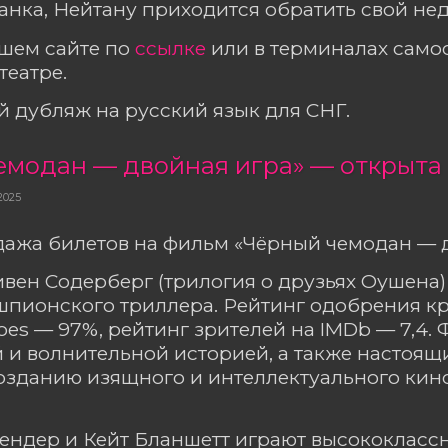
анка, Нейтану приходится обратить свой нед
ашем сайте по
ссылке
или в терминалах сам
театре.
 дубляж на русский язык для СНГ.
2025
ажа билетов на фильм «Чёрный чемодан — д
вен Содерберг (трилогия о друзьях Оушена)
пионского триллера. Рейтинг одобрения кр
oes — 97%, рейтинг зрителей на IMDb — 7,4.
и волнительной историей, а также настоящ
озданию изящного и интеллектуального кин
ндер и Кейт Бланшетт играют высококлассн