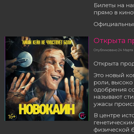
Билеты на н
прямо в кино
Официальный
Открыта п
Опубликовано
24 Марта
Открыта прод
Это новый ко
роли, высоко
одобрения со
называют ст
ужасы происх
В центре ист
генетическим
физической б