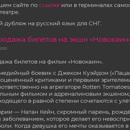
ашем сайте по
ссылке
или в терминалах сам
театре.
 дубляж на русский язык для СНГ.
родажа билетов на экшн «Новокаин
 2025
ажа билетов на фильм «Новокаин».
медийный боевик с Джеком Куэйдом («Пацан
 оценённый критиками и первыми зрителями
ответственно на агрегаторе Rotten Tomatoes
ильным фильмом и адреналиновым экшеном,
одящего в равной степени сочетаются с ул
ории — Натан Кейн, скромный парень, рожд
 заболеванием, которое делает его невосп
оли. Когда девушка его мечты оказывается в