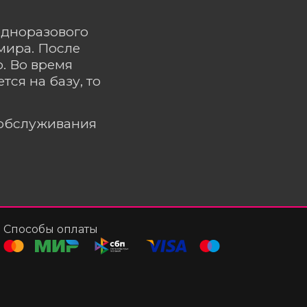
одноразового
мира. После
о. Во время
ся на базу, то
ообслуживания
Способы оплаты