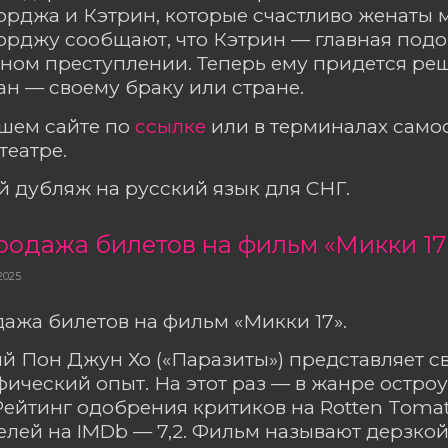
рджа и Кэтрин, которые счастливо женаты м
рджу сообщают, что Кэтрин — главная подо
ном преступлении. Теперь ему придется реш
н — своему браку или стране.
ашем сайте по
ссылке
или в терминалах сам
театре.
 дубляж на русский язык для СНГ.
родажа билетов на фильм «Микки 17
2025
ажа билетов на фильм «Микки 17».
 Пон Джун Хо («Паразиты») представляет с
ический опыт. На этот раз — в жанре остро
Рейтинг одобрения критиков на Rotten Toma
елей на IMDb — 7,2. Фильм называют дерзкой