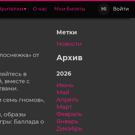
Зрителям
О нас
Мои билеты
Войти
Метки
Новости
лоснежка» от
Архив
2026
ляйтесь в
, вместе с
июнь
твами.
май
апрель
 семь гномов»,
март
―
февраль
, образы
январь
гры: Баллада о
декабрь