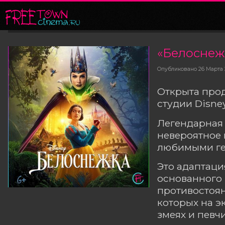
«Белоснеж
Опубликовано
26 Марта
Открыта прод
студии Disney
Легендарная 
невероятное 
любимыми ге
Это адаптаци
основанного 
противостоя
которых на э
змеях и певчи