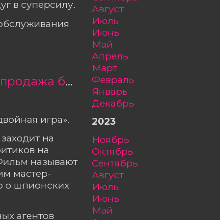
уг в суперсилу.
август
июль
ообслуживания
июнь
май
апрель
март
февраль
«Чёрный чемодан — двойная игра» — открыта продажа билетов
январь
декабрь
войная игра».
2023
 заходит на
ноябрь
итиков на
октябрь
 Фильм называют
сентябрь
им мастер-
август
о о шпионских
июль
июнь
май
ых агентов