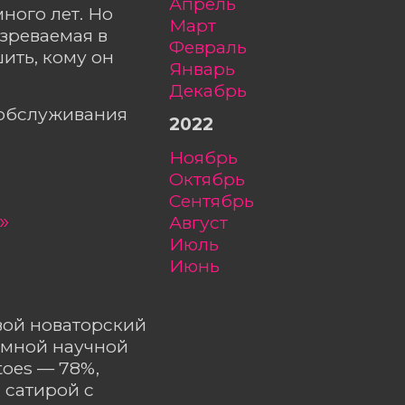
апрель
ного лет. Но
март
зреваемая в
февраль
ить, кому он
январь
декабрь
ообслуживания
2022
ноябрь
октябрь
сентябрь
»
август
июль
июнь
вой новаторский
умной научной
toes — 78%,
 сатирой с