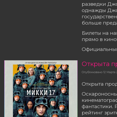
разведки Джо
однажды Джо
государствен
больше преда
Билеты на н
прямо в кино
Официальный
Открыта п
Опубликовано
12 Марта 
Открыта прод
Оскароносный
кинематограф
фантастики. 
рейтинг зрит