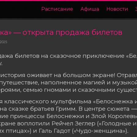
Расписание
Афиша
Новости
ка» ― открыта продажа билетов
 2025
ажа билетов на сказочное приключение «Бе
.
история оживает на большом экране! Отрав
путешествие, наполненное магией и музыкой
роями, семью гномами и сказочными сущес
я классического мультфильма «Белоснежка и
на сказке братьев Гримм. В центре сюжета 
ние принцессы Белоснежки и Злой Королевы
кране воплотили Рейчел Зеглер («Голодные и
х птицах») и Галь Гадот («Чудо-женщина»).