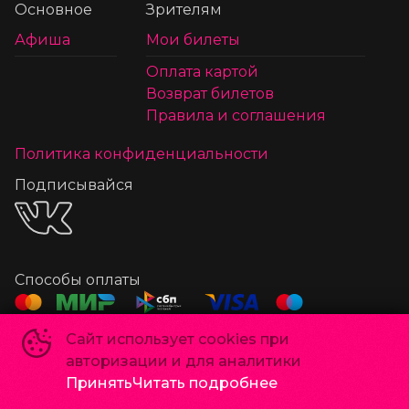
Основное
Зрителям
Афиша
Мои билеты
Оплата картой
Возврат билетов
Правила и соглашения
Политика конфиденциальности
Подписывайся
Способы оплаты
Сайт использует cookies при
©
2022-
2026
авторизации и для аналитики
Powered by
p24.app
Принять
Читать подробнее