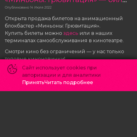
Опубликовано
14 Июля 2022
Открыта продажа билетов на анимационный
блокбастер «Миньоны: Грювитация».
Купить билеты можно
здесь
или в наших
терминалах самообслуживания в кинотеатре.
Смотри кино без ограничений — у нас только
топовые киноновинки!
Сайт использует cookies при
авторизации и для аналитики
Принять
Читать подробнее
Основное
Зрителям
Афиша
Мои билеты
Оплата картой
Возврат билетов
Правила и соглашения
Политика конфиденциальности