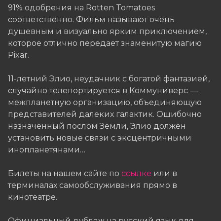
91% одобрения на Rotten Tomatoes
соответственно. Фильм называют очень
душевным и визуально ярким приключением,
которое отлично передает знаменитую магию
Pixar.
11-летний Элио, неудачник с богатой фантазией,
случайно телепортируется в Коммуниверс —
межпланетную организацию, объединяющую
представителей далеких галактик. Ошибочно
назначенный послом Земли, Элио должен
установить новые связи с эксцентричными
инопланетянами…
Билеты на нашем сайте по
ссылке
или в
терминалах самообслуживания прямо в
кинотеатре.
Официальный дубляж на русский язык для