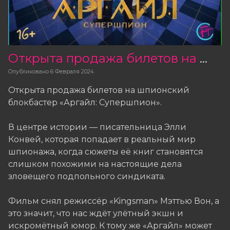
Открыта продажа билетов на фильм «Аргайл: Супершпион»
Опубликовано
6 Февраля 2024
Открыта продажа билетов на шпионский
блокбастер «Аргайл: Супершпион».
В центре истории — писательница Элли
Конвей, которая попадает в реальный мир
шпионажа, когда сюжеты её книг становятся
слишком похожими на настоящие дела
зловещего подпольного синдиката.
Фильм снял режиссёр «Kingsman» Мэттью Вон, а
это значит, что нас ждёт улётный экшн и
искромётный юмор. К тому же «Аргайл» может