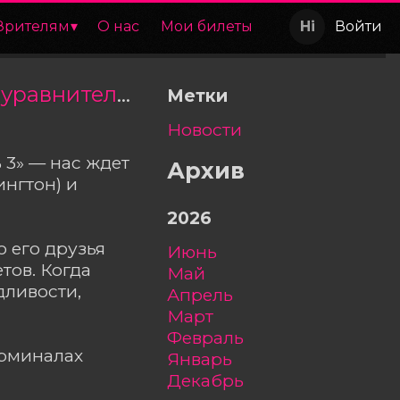
Зрителям
О нас
Мои билеты
Войти
Открыта продажа билетов на фильм «Великий уравнитель 3»
Метки
Новости
 3» — нас ждет
Архив
нгтон) и
2026
о его друзья
июнь
тов. Когда
май
дливости,
апрель
март
февраль
ерминалах
январь
декабрь