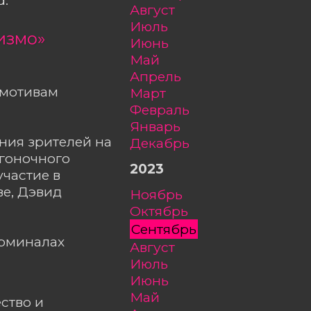
август
июль
измо»
июнь
май
апрель
 мотивам
март
февраль
январь
ния зрителей на
декабрь
 гоночного
2023
участие в
ве, Дэвид
ноябрь
октябрь
сентябрь
ерминалах
август
июль
июнь
май
ство и