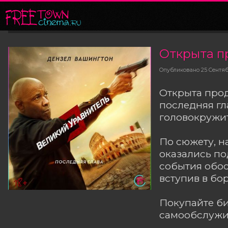
Опубликовано
25 Сентя
Открыта прод
последняя гл
головокружи
По сюжету, н
оказались по
события обос
вступив в бо
Покупайте б
самообслужив