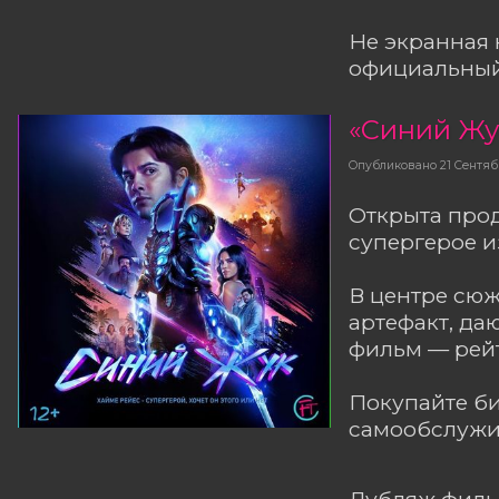
Не экранная 
официальный 
«Синий Жу
Опубликовано
21 Сентяб
Открыта прод
супергерое и
В центре сюж
артефакт, да
фильм — рейт
Покупайте б
самообслужив
Дубляж фильм