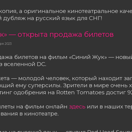
копия, а оригинальное кинотеатральное каче
дубляж на русский язык для СНГ!
к» — открыта продажа билетов
ря 2023
ажа билетов на фильм «Синий Жук» — новы
з вселенной DC.
ета — молодой человек, который находит з
ющий ему суперсилы. Зрители в мире очень
инг одобрения на Rotten Tomatoes достиг 9
илеты на фильм онлайн
здесь
или в наших т
ания в кинотеатре.
а на русский язык — студия Red Head Soun