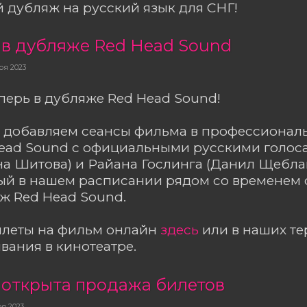
дубляж на русский язык для СНГ!
 в дубляже Red Head Sound
ря 2023
перь в дубляже Red Head Sound!
ря добавляем сеансы фильма в профессиона
Head Sound с официальными русскими голос
на Шитова) и Райана Гослинга (Данил Щебла
ый в нашем расписании рядом со временем с
яж Red Head Sound.
илеты на фильм онлайн
здесь
или в наших т
ания в кинотеатре.
 открыта продажа билетов
ря 2023