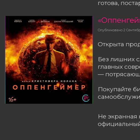
готова, поста
«Оппенгей
Опубликовано
2 Сентяб
Открыта про
Без лишних с
главных сов
— потрясающ
Покупайте б
самообслужив
Не экранная 
официальный 