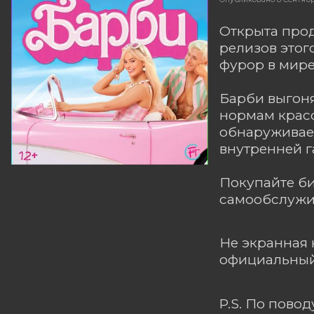
Открыта про
релизов этог
фурор в мире
Барби выгоня
нормам красо
обнаруживает
внутренней 
Покупайте б
самообслужив
Не экранная 
официальный 
P.S. По пово