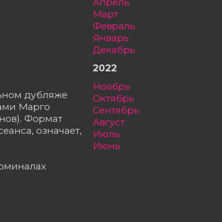
апрель
март
февраль
январь
декабрь
2022
ноябрь
льном дубляже
октябрь
ами Марго
сентябрь
нов). Формат
август
еанса, означает,
июль
июнь
ерминалах