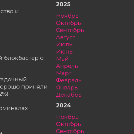
2025
ство и
ноябрь
октябрь
сентябрь
август
июль
июнь
й блокбастер о
май
апрель
март
агадочный
февраль
 хорошо приняли
январь
2%!
декабрь
2024
ерминалах
ноябрь
октябрь
сентябрь
d.