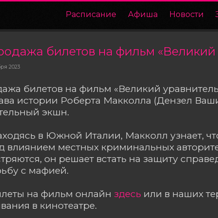
Расписание
Афиша
Новости
бря 2023
ажа билетов на фильм «Великий уравнитель
ава истории Роберта Макколла (Дензел Ваши
тельный экшн.
аходясь в Южной Италии, Макколл узнает, чт
д влиянием местных криминальных авторите
тряются, он решает встать на защиту справе
рьбу с мафией.
илеты на фильм онлайн
здесь
или в наших т
ания в кинотеатре.