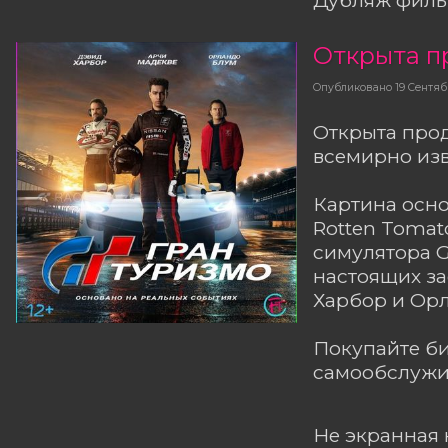
Открыта п
Опубликовано
19 Сентяб
Открыта прод
всемирно изв
Картина осно
Rotten Tomat
симулятора G
настоящих за
Харбор и Ор
Покупайте б
самообслужив
Не экранная 