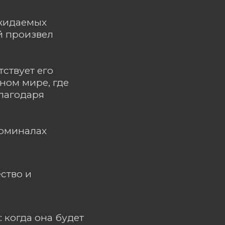
ожидаемых
ый произвел
тствует его
ном мире, где
благодаря
ерминалах
ство и
 когда она будет