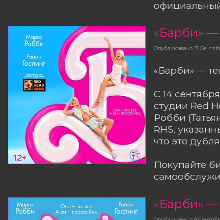
официальный 
«Барби» —
Опубликовано
13 Сентяб
«Барби» — те
С 14 сентяб
студии Red 
Робби (Татья
RHS, указанн
что это дубл
Покупайте б
самообслужив
«Барби» —
Опубликовано
8 Сентяб