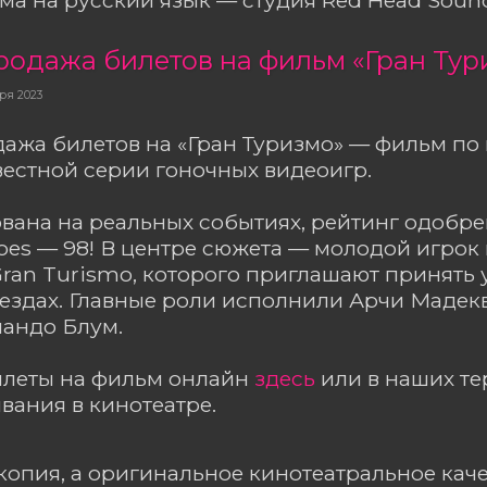
родажа билетов на фильм «Гран Тур
ря 2023
ажа билетов на «Гран Туризмо» — фильм по
естной серии гоночных видеоигр.
вана на реальных событиях, рейтинг одобре
oes — 98! В центре сюжета — молодой игрок
ran Turismo, которого приглашают принять 
ездах. Главные роли исполнили Арчи Мадек
ландо Блум.
илеты на фильм онлайн
здесь
или в наших т
ания в кинотеатре.
копия, а оригинальное кинотеатральное каче