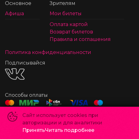
Основное
Зрителям
Афиша
Мои билеты
Оплата картой
Возврат билетов
Правила и соглашения
Политика конфиденциальности
Подписывайся
Способы оплаты
Сайт использует cookies при
©
2022-
2026
авторизации и для аналитики
Powered by
p24.app
Принять
Читать подробнее