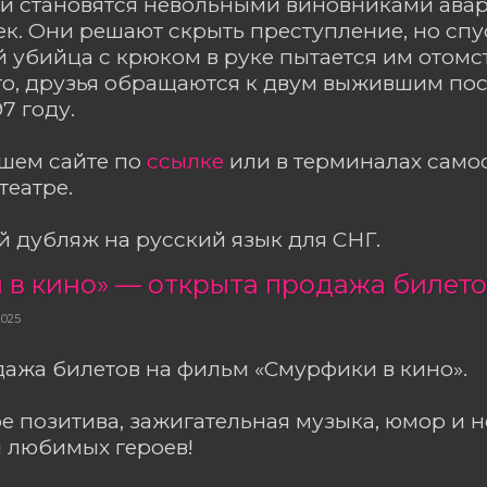
й становятся невольными виновниками авар
ек. Они решают скрыть преступление, но спу
 убийца с крюком в руке пытается им отомс
го, друзья обращаются к двум выжившим по
7 году.
ашем сайте по
ссылке
или в терминалах сам
театре.
 дубляж на русский язык для СНГ.
 в кино» — открыта продажа билет
2025
ажа билетов на фильм «Смурфики в кино».
е позитива, зажигательная музыка, юмор и 
 любимых героев!