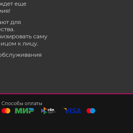
 ждет еще
мия!
ают для
ства.
низировать саму
ицом к лицу.
ообслуживания
Способы оплаты