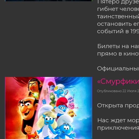
Пятеро друзе
гибнет челов
таинственный
остановить е
событий в 199
Билеты на н
прямо в кино
Официальный
«Смурфики
Опубликовано
22 Июля 
Открыта прод
Нас ждет мор
приключения