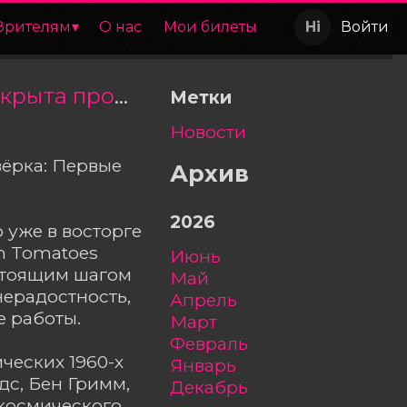
Зрителям
О нас
Мои билеты
Войти
«Фантастическая четвёрка: Первые шаги» — открыта продажа билетов
Метки
Новости
вёрка: Первые
Архив
2026
 уже в восторге
en Tomatoes
июнь
астоящим шагом
май
нерадостность,
апрель
 работы.
март
февраль
ческих 1960-х
январь
дс, Бен Гримм,
декабрь
космического