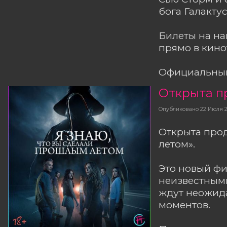
бога Галакту
Билеты на н
прямо в кино
Официальный
Опубликовано
22 Июля 
Открыта прод
летом».
Это новый ф
неизвестным
ждут неожид
моментов.