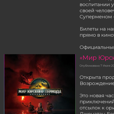
воспитании у
своей челов
Суперменом 
Билеты на н
прямо в кино
Официальный
Опубликовано
7 Июля 2
Открыта про
Возрождение
Это новая ча
приключений
отсылок к ор
Джонатан Бей