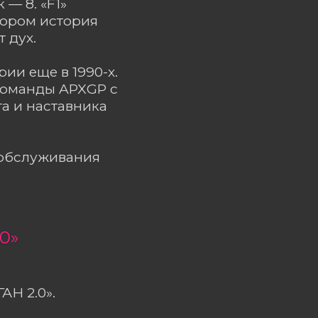
— 8. «F1»
тором история
 дух.
ии еще в 1990-х.
 команды APXGP с
та и наставника
ообслуживания
0»
АН 2.0».