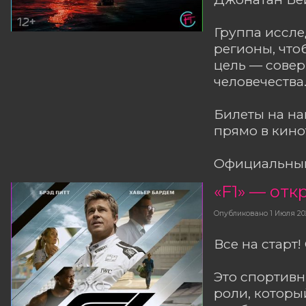
Группа иссле
регионы, что
цель — сове
человечества..
Билеты на н
прямо в кино
Официальный
«F1» — от
Опубликовано
1 Июля 20
Все на старт
Это спортивн
роли, которы