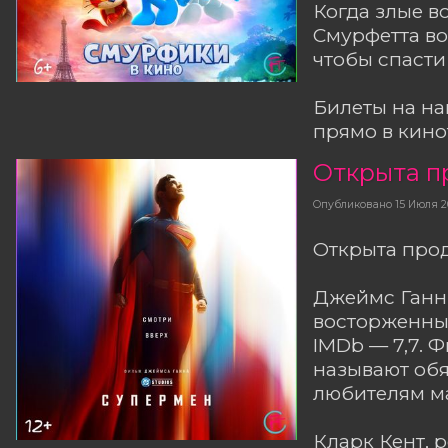
Когда злые в
Смурфетта во
чтобы спасти 
Билеты на н
прямо в кино
Открыта п
Опубликовано
15 Июля 2
Открыта прод
Джеймс Ганн 
восторженные
IMDb — 7,7. 
называют обя
любителям м
Кларк Кент, 