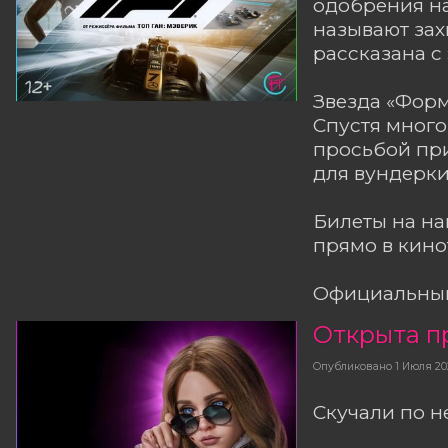
одобрения на
называют за
рассказана с
Звезда «Форм
Спустя много
просьбой при
для вундерк
Билеты на н
прямо в кино
Официальный
Открыта п
Опубликовано
1 Июля 20
Скучали по н