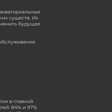
 экваториальные
ких существ. Их
зменить будущее
ообслуживания
ом в главной
лей: 84% и 97%