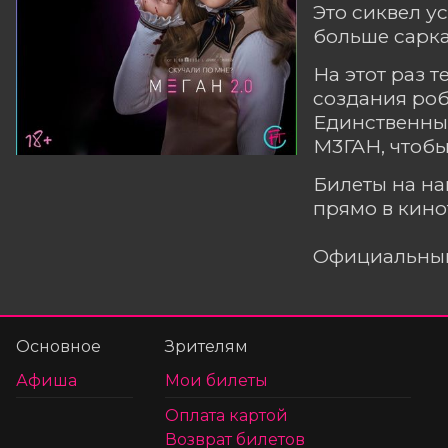
Это сиквел у
больше сарка
На этот раз 
создания роб
Единственный
М3ГАН, чтобы
Билеты на н
прямо в кино
Официальный
Основное
Зрителям
Афиша
Мои билеты
Оплата картой
Возврат билетов