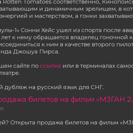
 Rotten Tomatoes соответственно, Кинопоиск 
хватывающим и динамичным зрелищем, в ко
 энергией и мастерством, а гонки захватывают
улы-1» Сонни Хейс ушел из спорта после авар
 лет к нему обращается владелец гоночной
соединиться к ним в качестве второго пило
инда Джошуа Пирса.
ашем сайте по
ссылке
или в терминалах сам
театре.
 дубляж на русский язык для СНГ.
родажа билетов на фильм «М3ГАН 2.
25
ей? Открыта продажа билетов на фильм «М3Г