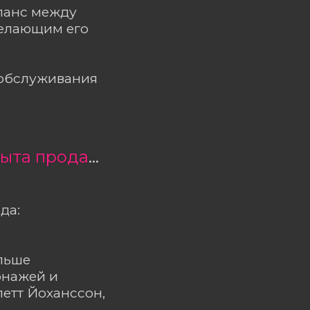
аланс между
делающим его
ообслуживания
«Мир Юрского периода: Возрождение» — открыта продажа билетов
да:
ольше
онажей и
летт Йоханссон,