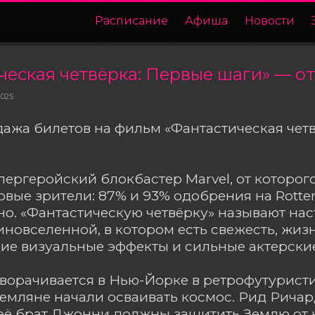
Расписание
Афиша
Новости
2025
ажа билетов на фильм «Фантастическая чет
пергеройский блокбастер Marvel, от которого
рвые зрители: 87% и 93% одобрения на Rott
но. «Фантастическую четвёрку» называют н
иновселенной, в котором есть свежесть, жиз
е визуальные эффекты и сильные актерские
ворачивается в Нью-Йорке в ретрофутуристи
 земляне начали осваивать космос. Рид Ричар
её брат Джонни должны защитить Землю от 