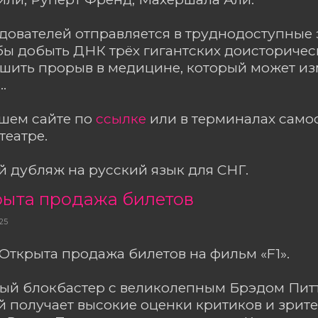
дователей отправляется в труднодоступные
бы добыть ДНК трёх гигантских доисторичес
ршить прорыв в медицине, который может и
.
ашем сайте по
ссылке
или в терминалах сам
театре.
 дубляж на русский язык для СНГ.
крыта продажа билетов
25
! Открыта продажа билетов на фильм «F1».
ый блокбастер с великолепным Брэдом Питт
й получает высокие оценки критиков и зрите