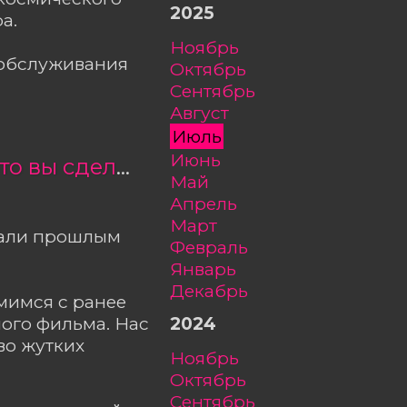
2025
а.
ноябрь
ообслуживания
октябрь
сентябрь
август
июль
июнь
Открыта продажа билетов на фильм «Я знаю, что вы сделали прошлым летом»
май
апрель
март
елали прошлым
февраль
январь
декабрь
мимся с ранее
2024
ого фильма. Нас
во жутких
ноябрь
октябрь
сентябрь