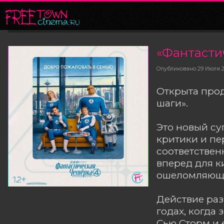
Опубликовано
29 Июля 
Открыта прод
шаги».
Это новый су
критики и пе
соответствен
вперед для к
ошеломляющи
Действие раз
годах, когда
Сью Сторм и 