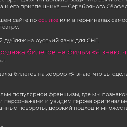
са и его приспешника — Серебряного Сёрфер
ашем сайте по
ссылке
или в терминалах сам
театре.
 дубляж на русский язык для СНГ.
2025
ажа билетов на хоррор «Я знаю, что вы сд
ильм популярной франшизы, где мы познако
и персонажами и увидим героев оригинальн
анные повороты, дерзкий подход и множест