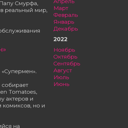
апрель
Папу Смурфа,
март
 в реальный мир,
февраль
январь
декабрь
ообслуживания
2022
н»
ноябрь
октябрь
сентябрь
август
 «Супермен».
июль
июнь
» собирает
ten Tomatoes,
ру актеров и
 комиксов, но и
ийся на