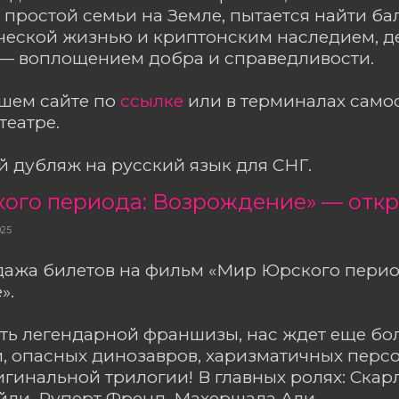
 простой семьи на Земле, пытается найти б
еческой жизнью и криптонским наследием, 
— воплощением добра и справедливости.
ашем сайте по
ссылке
или в терминалах сам
театре.
 дубляж на русский язык для СНГ.
025
дажа билетов на фильм «Мир Юрского перио
».
сть легендарной франшизы, нас ждет еще б
, опасных динозавров, харизматичных перс
игинальной трилогии! В главных ролях: Скар
ли, Руперт Френд, Махершала Али.