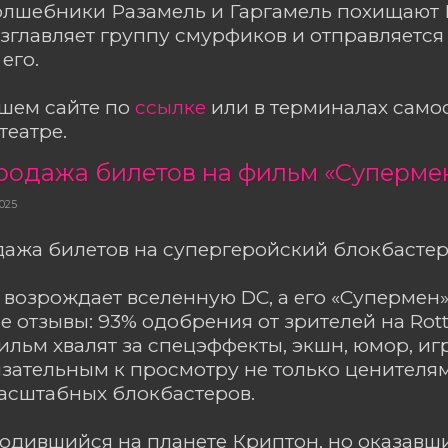
олшебники Разамель и Гаргамель похищают 
зглавляет группу смурфиков и отправляется
его.
ашем сайте по
ссылке
или в терминалах сам
театре.
родажа билетов на фильм «Суперме
025
ажа билетов на супергеройский блокбастер
возрождает вселенную DC, а его «Супермен
 отзывы: 93% одобрения от зрителей на Rot
Фильм хвалят за спецэффекты, экшн, юмор, иг
зательным к просмотру не только ценителям
асштабных блокбастеров.
родившийся на планете Криптон, но оказавш