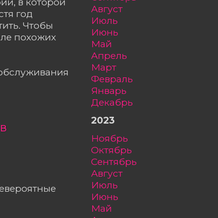
ии, в которой
август
стя год
июль
тить. Чтобы
июнь
сле похожих
май
апрель
март
ообслуживания
февраль
январь
декабрь
2023
ов
ноябрь
октябрь
сентябрь
август
июль
невероятные
июнь
май