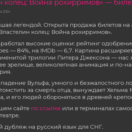
ря 2024
вшая легендой. Открыта продажа билетов н
Властелин колец: Война рохирримов».
работал высокие оценки: рейтинг одобрени
oes — 84%, на IMDb — 6,7. Картина расширяе
аменитой трилогии Питера Джексона — нас 
ее зрелище, великолепная анимация и по-н
рия.
падение Вульфа, умного и безжалостного л
омстить за смерть отца, вынуждает Хельма 
а, и его людей обороняться в древней крепо
ашем сайте
по ссылке
или в терминалах сам
театре.
 дубляж на русский язык для СНГ.