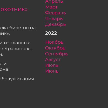
апрель
март
-охотник»
февраль
январь
декабрь
ажа билетов на
2022
ик».
ноябрь
м из главных
октябрь
е Кравинове,
сентябрь
и.
август
е и
июль
она.
июнь
ообслуживания
»