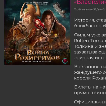
Опубликовано
18 Декаб
История, ста
блокбастер «
Фильм уже за
Rotten Tomat
Толкина и зн
захватывающ
эпичная исто
Внезапное на
жаждущего от
короля Рохан
Билеты на н
прямо в кино
Официальный