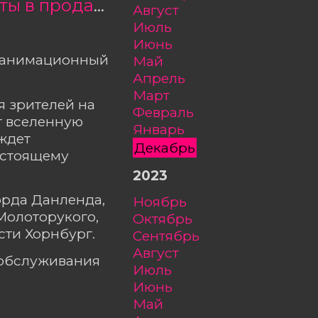
«Властелин колец: Война рохирримов» — билеты в продаже
август
июль
июнь
а анимационный
май
апрель
март
я зрителей на
февраль
т вселенную
январь
ждет
декабрь
астоящему
2023
орда Данленда,
ноябрь
Молоторукого,
октябрь
сти Хорнбург.
сентябрь
август
ообслуживания
июль
июнь
май