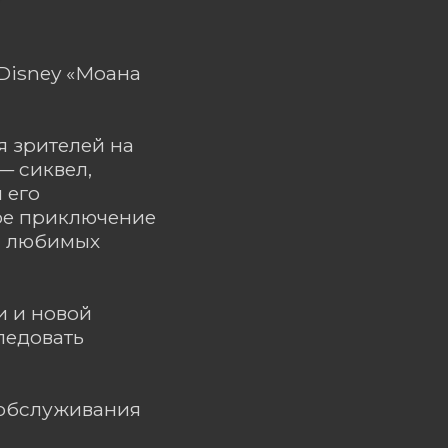
Disney «Моана
я зрителей на
— сиквел,
 его
ое приключение
о, любимых
и и новой
ледовать
ообслуживания