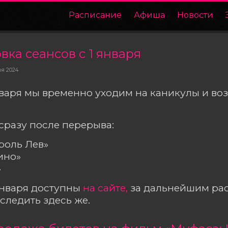
Расписание
Афиша
Новости
ка сеансов с 1 января
ря 2024
января мы временно уходим на каникулы и в
сразу после перерыва:
ороль Лев»
кино»
»
января доступны
на сайте
,
за дальнейшим ра
следить здесь же.