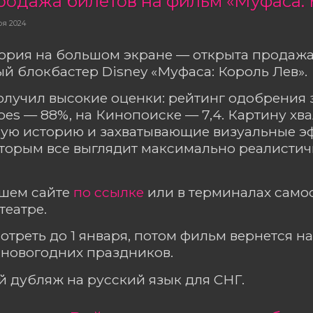
родажа билетов на фильм «Муфаса: 
ря 2024
ория на большом экране — открыта продажа
 блокбастер Disney «Муфаса: Король Лев».
лучил высокие оценки: рейтинг одобрения 
oes — 88%, на Кинопоиске — 7,4. Картину хва
ую историю и захватывающие визуальные э
торым все выглядит максимально реалистич
ашем сайте
по ссылке
или в терминалах сам
театре.
отреть до 1 января, потом фильм вернется н
 новогодних праздников.
 дубляж на русский язык для СНГ.