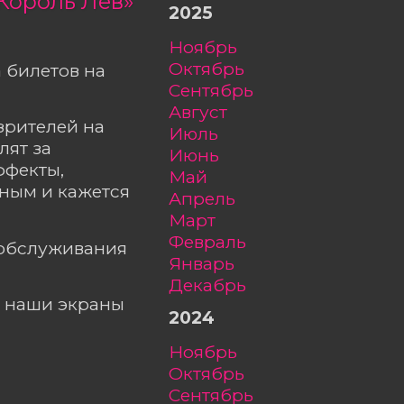
Король Лев»
2025
ноябрь
октябрь
 билетов на
сентябрь
август
зрителей на
июль
лят за
июнь
ффекты,
май
ным и кажется
апрель
март
февраль
ообслуживания
январь
декабрь
а наши экраны
2024
ноябрь
октябрь
сентябрь