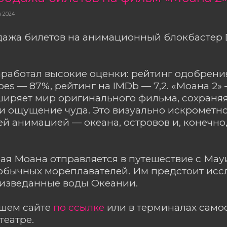
я 2024
дажа билетов на анимационный блокбастер 
работал высокие оценки: рейтинг одобрени
oes — 87%, рейтинг на IMDb — 7,2. «Моана 2» 
иряет мир оригинального фильма, сохраняя
и ощущение чуда. Это визуально искрометн
й анимацией — океана, островов и, конечн
я Моана отправляется в путешествие с Мау
обычных мореплавателей. Им предстоит исс
еизведанные воды Океании.
ашем сайте
по ссылке
или в терминалах сам
театре.