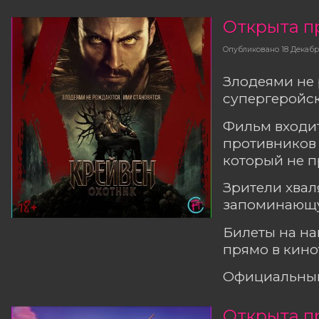
Открыта п
Опубликовано
18 Декаб
Злодеями не 
супергеройск
Фильм входит
противников 
который не 
Зрители хвал
запоминающу
Билеты на н
прямо в кино
Официальный
Открыта п