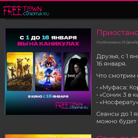
Приостанов
Опубликовано
29 Декаб
Друзья, с 1 
16 января.
Что смотрим 
• «Муфаса: К
• «Соник 3 в 
• «Носферату
Сеансы до 1 
можно будет 