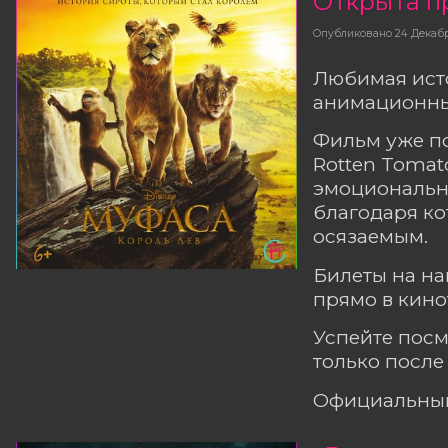
Открыта п
Опубликовано
24 Декаб
Любимая ист
анимационный
Фильм уже по
Rotten Tomat
эмоциональн
благодаря ко
осязаемым.
Билеты на н
прямо в кино
Успейте посм
только после
Официальный