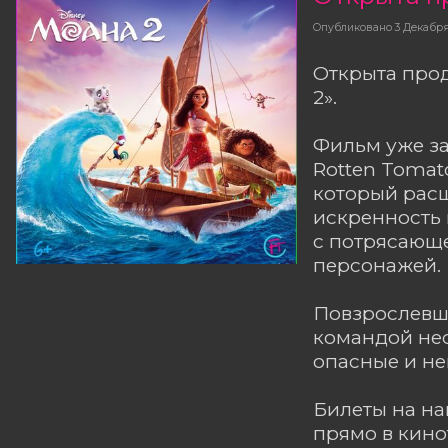
Опубликовано
3 Декабр
Открыта про
2».
Фильм уже за
Rotten Tomat
который расш
искренность 
с потрясающе
персонажей.
Повзрослевша
командой не
опасные и н
Билеты на н
прямо в кино