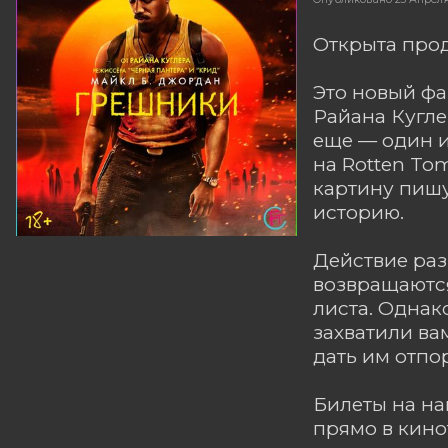
Открыта прод
Это новый фа
Райана Кугле
еще — один и
на Rotten To
картину пишу
историю.
Действие раз
возвращаются
листа. Однак
захватили ва
дать им отпо
Билеты на н
прямо в кино