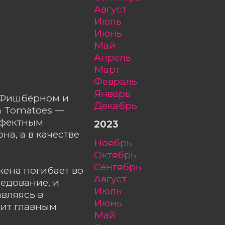
август
июль
июнь
май
апрель
март
февраль
январь
 Фишбёрном и
декабрь
n Tomatoes —
эффектным
2023
на, а в качестве
ноябрь
октябрь
сентябрь
жена погибает во
август
ледование, и
июль
авляясь в
июнь
жит главным
май