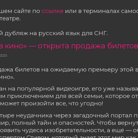
ашем сайте по
ссылке
или в терминалах сам
театре.
 дубляж на русский язык для СНГ.
 в кино» — открыта продажа билето
 2025
дажа билетов на ожидаемую премьеру этой 
кино».
н на популярной видеоигре, его уже назыв
м приключением для всей семьи, которое о
 может произойти все, что угодно!
тыре неудачника через загадочный портал 
ир, полный тайн и опасностей. Чтобы вернут
оявить чудеса изобретательности, а ещё — 
спертом Стивом, который знает этот мир как