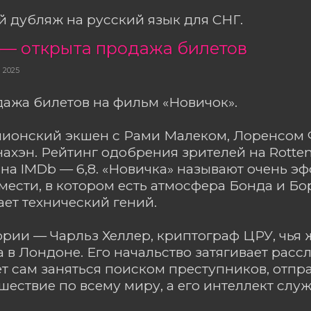
 дубляж на русский язык для СНГ.
 — открыта продажа билетов
 2025
ажа билетов на фильм «Новичок».
пионский экшен с Рами Малеком, Лоренсом
ахэн. Рейтинг одобрения зрителей на Rotte
 на IMDb — 6,8. «Новичка» называют очень 
мести, в котором есть атмосфера Бонда и Бор
ает технический гений.
ории — Чарльз Хеллер, криптограф ЦРУ, чья 
а в Лондоне. Его начальство затягивает расс
т сам заняться поиском преступников, отпр
шествие по всему миру, а его интеллект слу