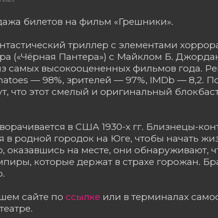
ажа билетов на фильм «Грешники».
нтастический триллер с элементами хоррор
ра («Чёрная Пантера») с Майклом Б. Джордан
з самых высокооцененных фильмов года. Ре
matoes — 98%, зрителей — 97%, IMDb — 8,2. 
т, что этот смелый и оригинальный блокбаст
ворачивается в США 1930-х гг. Близнецы-ко
 в родной городок на Юге, чтобы начать жиз
о, оказавшись на месте, они обнаруживают, 
мпиры, которые держат в страхе горожан. Б
р.
ашем сайте по
ссылке
или в терминалах сам
театре.