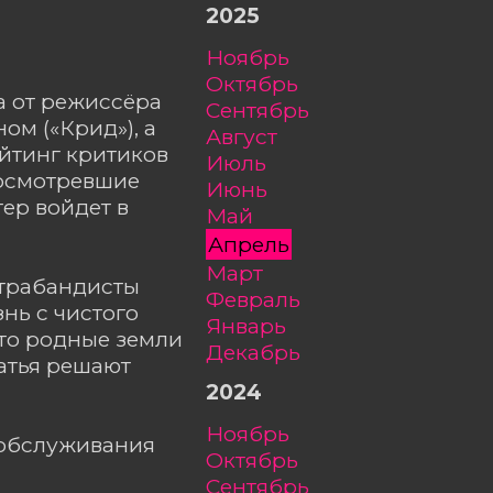
2025
ноябрь
октябрь
а от режиссёра
сентябрь
ом («Крид»), а
август
йтинг критиков
июль
Посмотревшие
июнь
ер войдет в
май
апрель
март
нтрабандисты
февраль
нь с чистого
январь
что родные земли
декабрь
ратья решают
2024
ноябрь
ообслуживания
октябрь
сентябрь