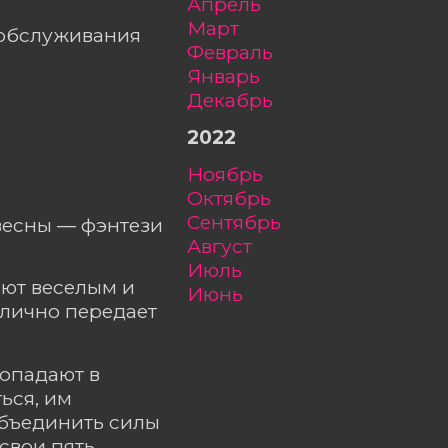
апрель
март
ообслуживания
февраль
январь
декабрь
2022
в
ноябрь
октябрь
сентябрь
весны ― фэнтези
август
июль
ают веселым и
июнь
тлично передает
попадают в
ься, им
объединить силы
 свои пять