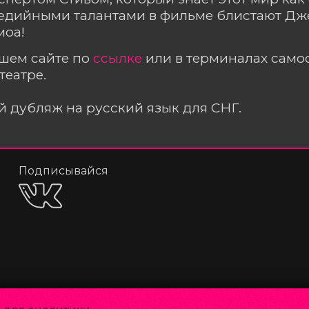
медийными талантами в фильме блистают Дж
моа!
ашем сайте по
ссылке
или в терминалах сам
театре.
 дубляж на русский язык для СНГ.
Подписывайся