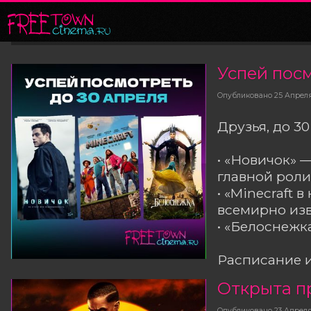
Успей пос
Опубликовано
25 Апрел
Друзья, до 30
• «Новичок» 
главной роли
• «Minecraft
всемирно изв
• «Белоснежка
Расписание и
Открыта п
Опубликовано
23 Апрел