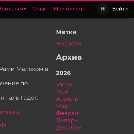
Зрителям
О нас
Мои билеты
Войти
Метки
Новости
Архив
 Рами Малеком в
2026
ючение по
июнь
май
и Галь Гадот.
апрель
март
ema.ru
февраль
январь
и»
декабрь