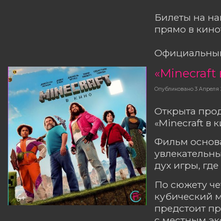
Билеты на н
прямо в кино
Официальный
«Minecraft
Опубликовано
3 Апреля
Открыта про
«Minecraft в 
Фильм основа
увлекательны
дух игры, где
По сюжету че
кубический м
предстоит пр
с местным эк