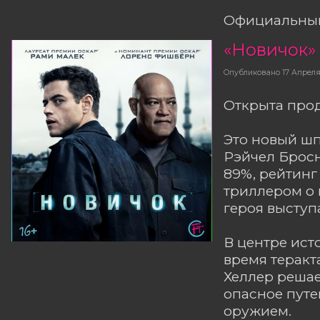
Официальный
«Новичок»
Опубликовано
17 Апреля
Открыта прод
Это новый ш
Рэйчел Бросн
89%, рейтинг
триллером о 
героя выступ
В центре ист
время теракт
Хеллер решае
опасное путе
оружием.