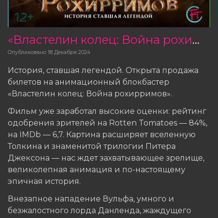
«Властелин колец: Война рохирримов» — билеты в продаже
Опубликовано
18 Декабря 2024
История, ставшая легендой. Открыта продажа
билетов на анимационный блокбастер
«Властелин колец: Война рохирримов».
Фильм уже заработал высокие оценки: рейтинг
одобрения зрителей на Rotten Tomatoes — 84%,
на IMDb — 6,7. Картина расширяет вселенную
Толкина и знаменитой трилогии Питера
Джексона — нас ждет захватывающее зрелище,
великолепная анимация и по-настоящему
эпичная история.
Внезапное нападение Вульфа, умного и
безжалостного лорда Данленда, жаждущего