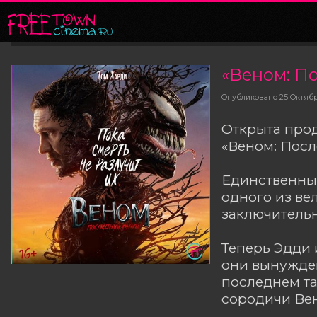
«Веном: П
Опубликовано
25 Октяб
Открыта про
«Веном: Посл
Единственный
одного из ве
заключитель
Теперь Эдди 
они вынужден
последнем та
сородичи Ве