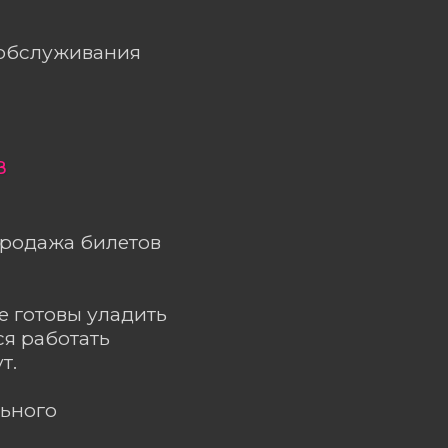
ообслуживания
в
продажа билетов
 готовы уладить
ся работать
т.
льного