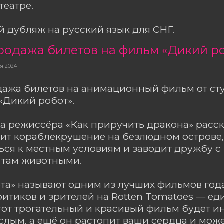
театре.
 дубляж на русский язык для СНГ.
родажа билетов на фильм «Дикий р
ря 2024
дажа билетов на анимационный фильм от ст
«Дикий робот».
а режиссёра «Как приручить дракона» расск
ит кораблекрушение на безлюдном острове,
ся к местным условиям и заводит дружбу с
там животными.
та» называют одним из лучших фильмов года
итиков и зрителей на Rotten Tomatoes — е
Этот трогательный и красивый фильм будет и
ослым, а ещё он растопит ваши сердца и може