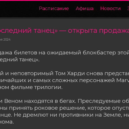
Расписание
Афиша
Новости
оследний танец» — открыта продаж
ря 2024
дажа билетов на ожидаемый блокбастер это
едний танец».
 и неповторимый Том Харди снова предстан
личайших и самых сложных персонажей Marv
ном фильме трилогии.
и Веном находятся в бегах. Преследуемые 
ы принять роковое решение, которое опусти
нце. Не дремлют ни противники на Земле, 
нома.