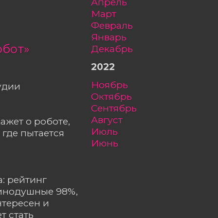
апрель
март
февраль
январь
обот»
декабрь
2022
ноябрь
удии
октябрь
сентябрь
август
ажет о роботе,
июль
 где пытается
июнь
: рейтинг
динодушные 98%,
нтересен и
т стать