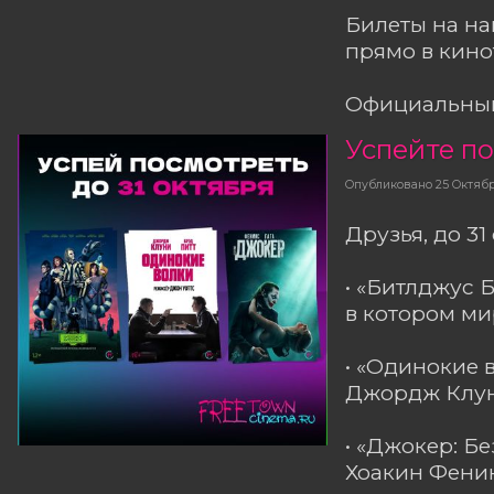
Билеты на н
прямо в кино
Официальный
Успейте по
Опубликовано
25 Октяб
Друзья, до 31
• «Битлджус 
в котором ми
• «Одинокие 
Джордж Клуни
• «Джокер: Б
Хоакин Феник