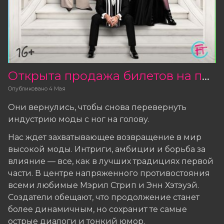
Открыта продажа билетов на продолжение культового фильма «Дьявол носит Прада 2»
Опубликовано
4 Мая
Они вернулись, чтобы снова перевернуть
индустрию моды с ног на голову.
Нас ждет захватывающее возвращение в мир
высокой моды. Интриги, амбиции и борьба за
влияние — все, как в лучших традициях первой
части. В центре напряженного противостояния
всеми любимые Мэрил Стрип и Энн Хэтэуэй.
Создатели обещают, что продолжение станет
более динамичным, но сохранит те самые
острые диалоги и тонкий юмор.