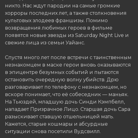
никто. Нас ждут пародии на самые громкие
хорроры последних лет, а также столкновения
культовых злодеев франшизы. Помимо
возвращения любимых героев в фильме
появятся новые звезды из Saturday Night Live и
свежие лица из семьи Уайанс.
Спустя много лет после встречи с таинственным
незнакомцем в маске герои вновь оказываются
в эпицентре безумных событий и пытаются
остановить очередную волну убийств. Дрю
разговаривает по телефону с незнакомцем, но
вскоре понимает, что её собеседник — маньяк.
На Тьюздей, младшую дочь Синди Кэмпбелл,
нападает Призрачное Лицо. Старшая дочь Сара
разыскивает ставшую отшельницей мать.
Кажется, старые кошмары и абсурдные
ситуации снова посетили Вудсвилл.