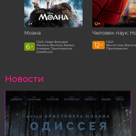
Моана
США, Новая Зеландия
США
12
+
6
Мюзикл, Фэнтези, Боевик,
Фантастика, Фэнтези
+
Комедия, Приключения,
Приключения
Семейный