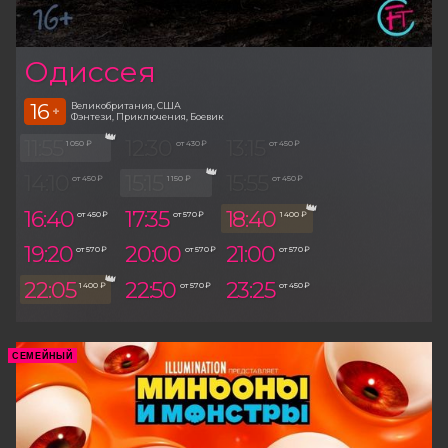
Одиссея
16
Великобритания, США
+
Фэнтези, Приключения, Боевик
11:55
12:30
13:15
1 050 ₽
от 430 ₽
от 450 ₽
14:10
15:15
15:55
от 450 ₽
1 150 ₽
от 450 ₽
16:40
17:35
18:40
от 450 ₽
от 570 ₽
1 400 ₽
19:20
20:00
21:00
от 570 ₽
от 570 ₽
от 570 ₽
22:05
22:50
23:25
1 400 ₽
от 570 ₽
от 450 ₽
СЕМЕЙНЫЙ