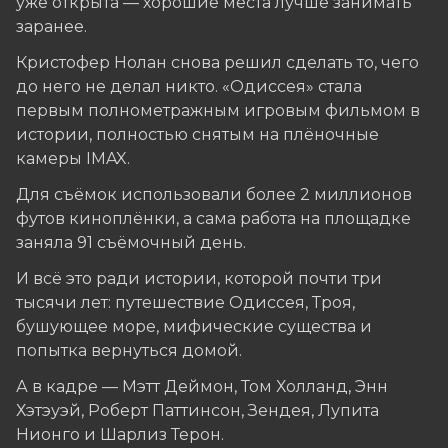
уже открыта — хорошие места лучше занимать
заранее.
Кристофер Нолан снова решил сделать то, чего
до него не делал никто. «Одиссея» стала
первым полнометражным игровым фильмом в
истории, полностью снятым на плёночные
камеры IMAX.
Для съёмок использовали более 2 миллионов
футов киноплёнки, а сама работа на площадке
заняла 91 съёмочный день.
И всё это ради истории, которой почти три
тысячи лет: путешествие Одиссея, Троя,
бушующее море, мифические существа и
попытка вернуться домой.
А в кадре — Мэтт Деймон, Том Холланд, Энн
Хэтэуэй, Роберт Паттинсон, Зендея, Лупита
Нионго и Шарлиз Терон.