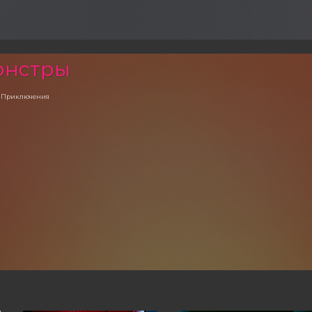
онстры
, Приключения