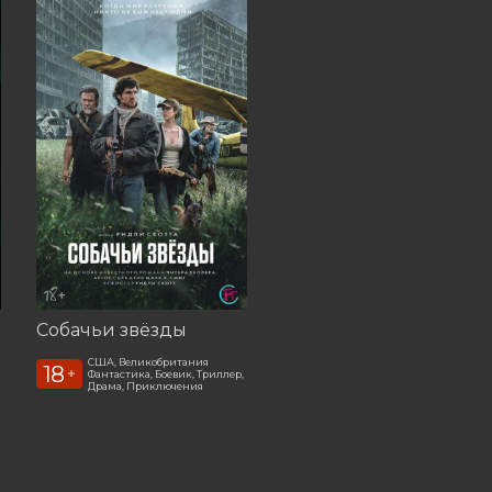
есь
Собачьи звёзды
США, Великобритания
18
+
Фантастика, Боевик, Триллер,
Драма, Приключения