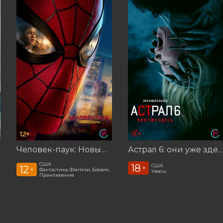
Человек-паук: Новый день
Астрал 6: они уже зд
США
18
США
12
+
+
Фантастика, Фэнтези, Боевик,
Ужасы
Приключения