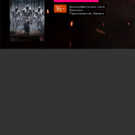
16
Великобритания, США
+
Фэнтези,
Приключения, Боевик