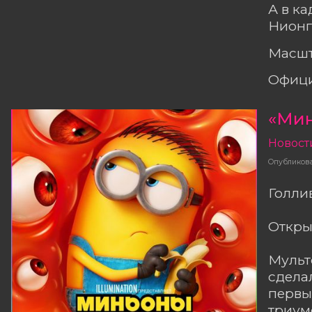
А в к
Нионг
Масшт
Офици
«Мин
Новост
Опубликов
Голли
Откры
Мульт
сдела
первы
триум