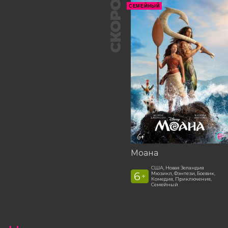
СКОРО
СЕМЕЙНЫЙ
Моана
США, Новая Зеландия
6
Мюзикл, Фэнтези, Боевик,
+
Комедия, Приключения,
Семейный