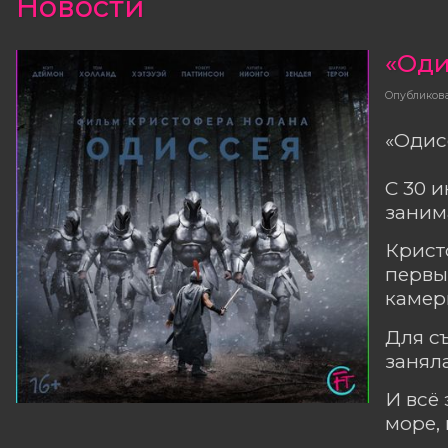
«Оди
Опубликов
«Одис
С 30 
заним
Крист
первы
камер
Для с
занял
И всё
море,