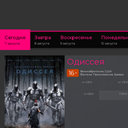
Сегодня
Завтра
Воскресенье
Понедель
7 августа
8 августа
9 августа
10 августа
Одиссея
16
Великобритания, США
+
Фэнтези, Приключения, Боевик
11:55
12:40
от 430 ₽
от 430 
19:20
20:00
от 690 ₽
1 700 ₽