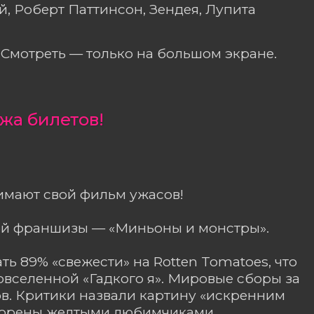
й, Роберт Паттинсон, Зендея, Лупита
Смотреть — только на большом экране.
жа билетов!
имают свой фильм ужасов!
вой франшизы — «Миньоны и монстры».
ь 89% «свежести» на Rotten Tomatoes, что
вселенной «Гадкого я». Мировые сборы за
ов. Критики назвали картину «искренним
окорены желтыми любимчиками.