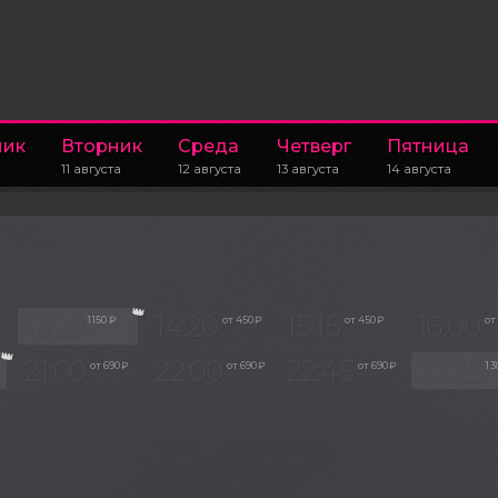
ник
Вторник
Среда
Четверг
Пятница
11 августа
12 августа
13 августа
14 августа
13:20
14:20
15:15
16:00
₽
1 150 ₽
от 450 ₽
от 450 ₽
от
21:00
22:00
22:45
23:25
от 690 ₽
от 690 ₽
от 690 ₽
1 