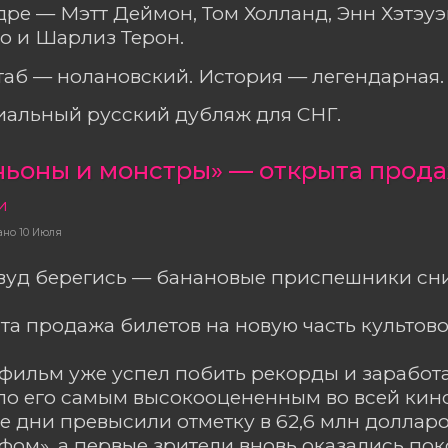
адре — Мэтт Деймон, Том Холланд, Энн Хэтэуэ
о и Шарлиз Терон.
аб — нолановский. История — легендарная. 
альный русский дубляж для СНГ.
ьоны и монстры» — открыта прода
и
ано
10 Июля
вуд берегись — банановые приспешники сн
та продажа билетов на новую часть культо
фильм уже успел побить рекорды и заработат
ло его самым высокооцененным во всей кино
е дни превысили отметку в 62,6 млн доллар
фом», а первые зрители вновь оказались п