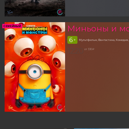
Миньоны и м
СЕМЕЙНЫЙ
6
+
Мультфильм, Фантастика, Комедия
12:20
от 330 ₽